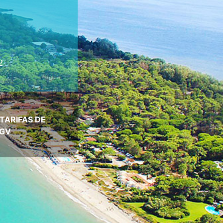
2
TARIFAS DE
GV