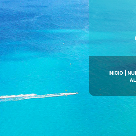
INICIO
|
NU
AL