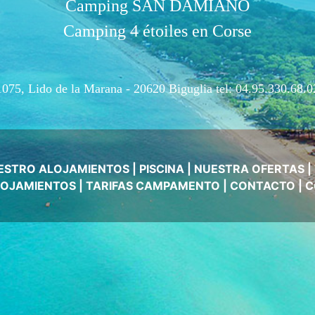
Camping SAN DAMIANO
Camping 4 étoiles en Corse
1075, Lido de la Marana - 20620 Biguglia
tel: 04.95.330.68.0
ESTRO ALOJAMIENTOS
|
PISCINA
|
NUESTRA OFERTAS
|
OJAMIENTOS
|
TARIFAS CAMPAMENTO
|
CONTACTO
|
C